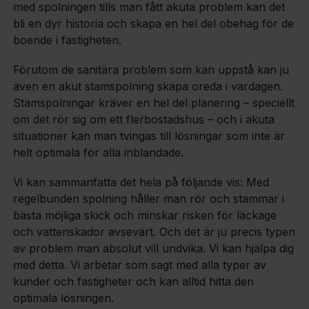
med spolningen tills man fått akuta problem kan det
bli en dyr historia och skapa en hel del obehag för de
boende i fastigheten.
Förutom de sanitära problem som kan uppstå kan ju
även en akut stamspolning skapa oreda i vardagen.
Stamspolningar kräver en hel del planering – speciellt
om det rör sig om ett flerbostadshus – och i akuta
situationer kan man tvingas till lösningar som inte är
helt optimala för alla inblandade.
Vi kan sammanfatta det hela på följande vis: Med
regelbunden spolning håller man rör och stammar i
bästa möjliga skick och minskar risken för läckage
och vattenskador avsevärt. Och det är ju precis typen
av problem man absolut vill undvika. Vi kan hjälpa dig
med detta. Vi arbetar som sagt med alla typer av
kunder och fastigheter och kan alltid hitta den
optimala lösningen.