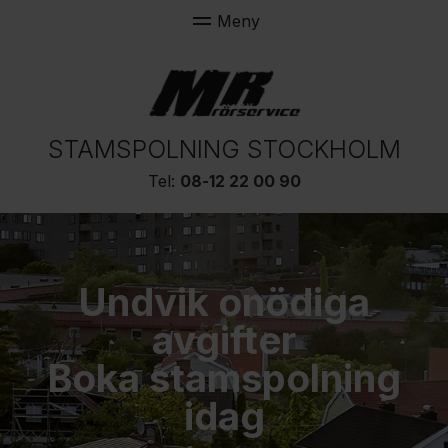
STAMSPOLNING STOCKHOLM
Tel:
08-12 22 00 90
Undvik onödiga
avgifter
Boka stamspolning
idag