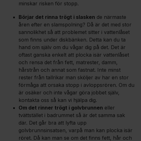
minskar risken för stopp.
Börjar det rinna trögt i slasken
de närmaste
åren efter en slamspolning? Då är det med stor
sannolikhet så att problemet sitter i vattenlåset
som finns under diskbänken. Detta kan du ta
hand om själv om du vågar dig på det. Det är
oftast ganska enkelt att plocka isär vattenlåset
och rensa det från fett, matrester, damm,
hårstrån och annat som fastnat. Inte minst
rester från tallrikar man sköljer av har en stor
förmåga att orsaka stopp i avloppsrören. Om du
är osäker och inte vågar göra jobbet själv,
kontakta oss så kan vi hjälpa dig.
Om det rinner trögt i golvbrunnen
eller
tvättstället i badrummet så är det samma sak
där. Det går bra att lyfta upp
golvbrunnsinsatsen, varpå man kan plocka isär
röret. Då kan man se om det finns fett, hår och