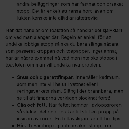
andra beläggningar som har fastnat och orsakat
stopp. Det är enkelt att rensa bort, även om
lukten kanske inte alltid är jättetrevlig.
När det handlar om toaletten så handlar det självklart
om vad man slänger där. Regeln är enkel: för att
undvika jobbiga stopp så ska du bara slänga sådant
som passerat kroppen och toapapper. Inget annat,
här är några exempel på vad man inte ska stoppa i
toastolen om man vill undvika nya problem:
Snus och cigarettfimpar.
Innehåller kadmium,
som man inte vill ha ut i vattnet eller i
reningsverkets slam. Släng i det brännbara, men
se till att fimparna verkligen slocknat först!
Olja och fett.
När fettet hamnar i avloppsrören
så stelnar det och orsakar till slut en propp på
insidan av rören. En fettavskiljare är ett bra tips.
Hår.
Tovar ihop sig och orsakar stopp i rör,