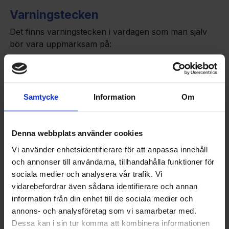
Varningstecken
Det finns varningstecken i vardagen som man själv
bör vara uppmärksam på:
När avrinningen är långsam
När det bubblar i diskhon
När det blir stopp eller översvämning
Samtycke
Information
Om
När det luktar illa från avlopp
Noterar du något av detta i bostaden är det bara att
Denna webbplats använder cookies
höra av sig direkt till oss och kolla om det eventuellt
finns behov av en stamspolning. Vi vill återigen
Vi använder enhetsidentifierare för att anpassa innehåll
poängtera vikten av att agera snabbt. Ju längre det
och annonser till användarna, tillhandahålla funktioner för
drar ut på tiden, desto större är risken att problemen
sociala medier och analysera vår trafik. Vi
blir allvarliga.
vidarebefordrar även sådana identifierare och annan
information från din enhet till de sociala medier och
Övrig avloppsservice
annons- och analysföretag som vi samarbetar med.
Dessa kan i sin tur komma att kombinera informationen
Förutom stamspolningar erbjuder vi en rad olika