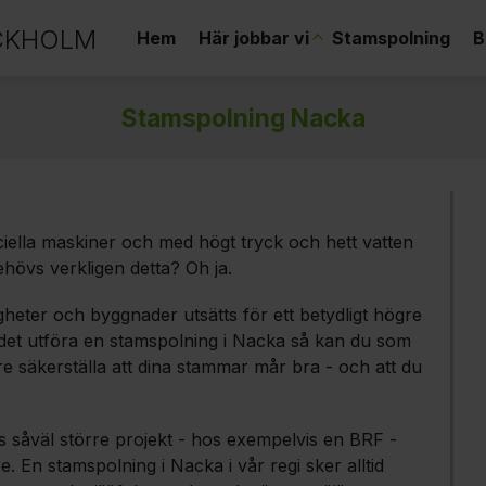
CKHOLM
Hem
Här jobbar vi
Stamspolning
B
Stamspolning Nacka
iella maskiner och med högt tryck och hett vatten
hövs verkligen detta? Oh ja.
heter och byggnader utsätts för ett betydligt högre
ndet utföra en stamspolning i Nacka så kan du som
are säkerställa att dina stammar mår bra - och att du
s såväl större projekt - hos exempelvis en BRF -
En stamspolning i Nacka i vår regi sker alltid