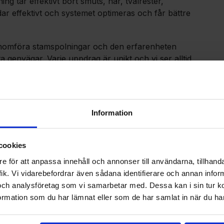
g tar effektivt bort smuts, hår, tvålrester,
ödar effektivt och systemet optimeras och får bättre
genomföra stamspolningar och den erfarenheten
 ta genvägar. Varje uppdrag är unikt och vi ser alltid
r igång. Planeringen är avgörande för hur arbetet
varje given situation - men alltid med ett perfekt
Information
ivt sätt att undvika akuta skador. Anlitar du oss var
n du genom detta slippa se att rören spricker - och
en investering som lönar sig i längden.
cookies
e för att anpassa innehåll och annonser till användarna, tillhanda
ik. Vi vidarebefordrar även sådana identifierare och annan informa
och analysföretag som vi samarbetar med. Dessa kan i sin tur 
rmation som du har lämnat eller som de har samlat in när du har