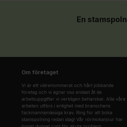
En stamspolni
Om företaget
Vi är ett välrenommerat och hårt jobbande
företag och vi ägnar oss endast åt de
arbetsuppgifter vi verkligen behärskar. Alla våra
arbeten utförs i enlighet med branschens
fackmannamässiga krav. Ring för att boka
stamspolning redan idag! Vår rörmokarjour har
öppet dygnet runt för akuta problem.