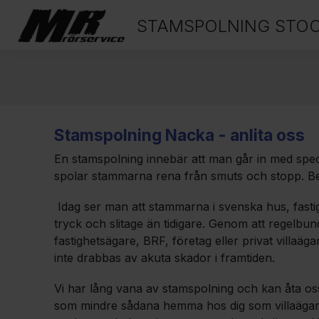
STAMSPOLNING STO
Stamspolning Nacka - anlita oss
En stamspolning innebär att man går in med spec
spolar stammarna rena från smuts och stopp. Be
Idag ser man att stammarna i svenska hus, fastig
tryck och slitage än tidigare. Genom att regelbu
fastighetsägare, BRF, företag eller privat villaäg
inte drabbas av akuta skador i framtiden.
Vi har lång vana av stamspolning och kan åta os
som mindre sådana hemma hos dig som villaägare. 