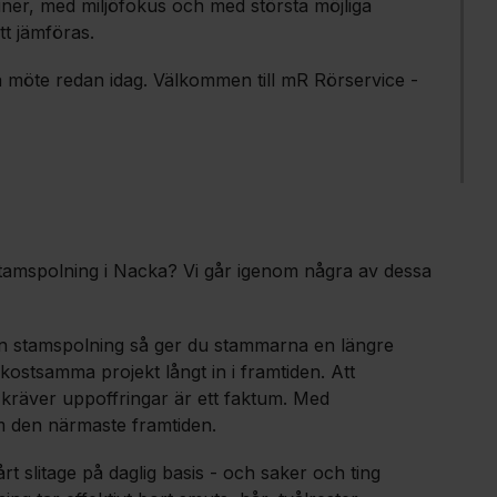
ner, med miljöfokus och med största möjliga
att jämföras.
ta möte redan idag. Välkommen till mR Rörservice -
n stamspolning i Nacka? Vi går igenom några av dessa
 en stamspolning så ger du stammarna en längre
kostsamma projekt långt in i framtiden. Att
kräver uppoffringar är ett faktum. Med
m den närmaste framtiden.
t slitage på daglig basis - och saker och ting