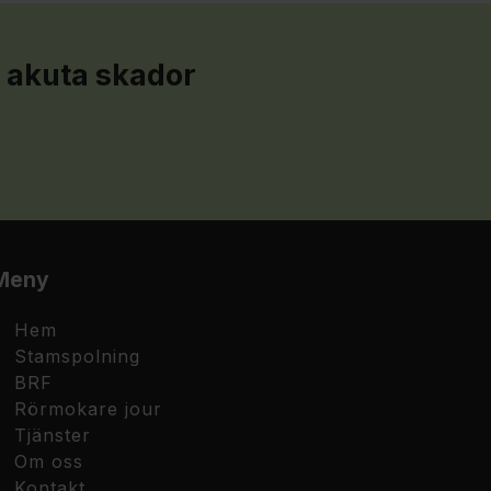
a akuta skador
Meny
Hem
Stamspolning
BRF
Rörmokare jour
Tjänster
Om oss
Kontakt