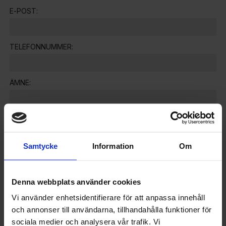
E-POST:
TELEFONNUMMER:
ÄMNE:
MEDDELANDE:
Samtycke
Information
Om
Denna webbplats använder cookies
Vi använder enhetsidentifierare för att anpassa innehåll
Jag godkänner
integritetspolicy
.
och annonser till användarna, tillhandahålla funktioner för
sociala medier och analysera vår trafik. Vi