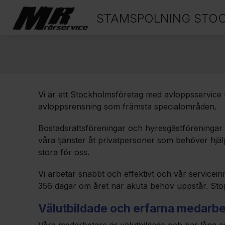
STAMSPOLNING STO
Vi är ett Stockholmsföretag med avloppsservice
avloppsrensning som främsta specialområden.
Bostadsrättsföreningar och hyresgästföreningar 
våra tjänster åt privatpersoner som behöver hjäl
stora för oss.
Vi arbetar snabbt och effektivt och vår servicei
356 dagar om året när akuta behov uppstår. Stopp 
Välutbildade och erfarna medarbe
Våra medarbetare är välutbildade och har lång e