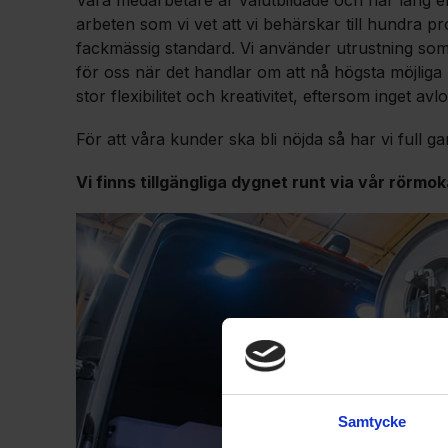
arbeten som vi vet att vi behärskar till hundra pro
fackmässig standard. Vi använder utrustning som a
för oss när det handlar om att nå högsta möjliga
stor flexibilitet och kreativitet, eftersom inget av
För att våra kunder ska bli nöjda så har vi full gar
Vi finns tillgängliga dygnet runt via vår rörmok
Samtycke