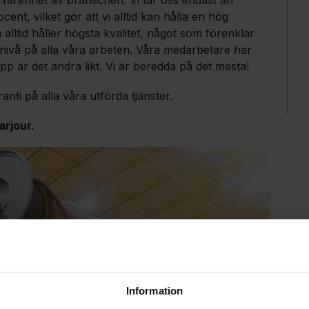
cent, vilket gör att vi alltid kan hålla en hög
lltid håller högsta kvalitet, något som förenklar
 nivå på alla våra arbeten. Våra medarbetare har
lopp är det andra likt. Vi är beredda på det mesta!
anti på alla våra utförda tjänster.
arjour.
Information