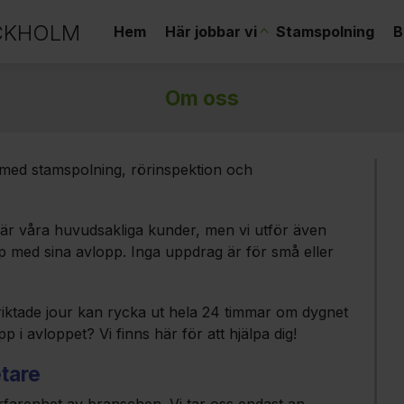
CKHOLM
Hem
Här jobbar vi
Stamspolning
B
Om oss
 med stamspolning, rörinspektion och
är våra huvudsakliga kunder, men vi utför även
p med sina avlopp. Inga uppdrag är för små eller
nriktade jour kan rycka ut hela 24 timmar om dygnet
i avloppet? Vi finns här för att hjälpa dig!
tare
rfarenhet av branschen. Vi tar oss endast an