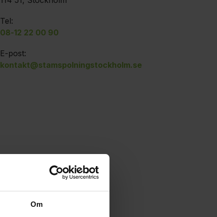
114 51, Stockholm
Tel:
08-12 22 00 90
E-post:
kontakt@stamspolningstockholm.se
Om